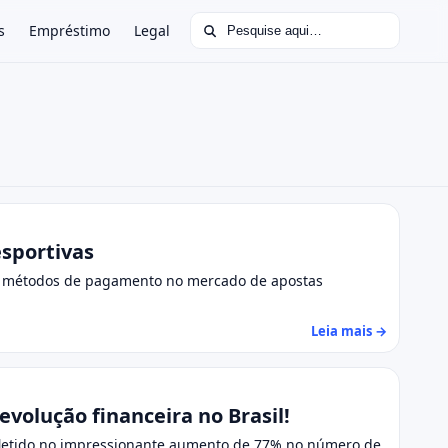
Buscar por:
s
Empréstimo
Legal
sportivas
os métodos de pagamento no mercado de apostas
Leia mais →
volução financeira no Brasil!
efletido no impressionante aumento de 77% no número de