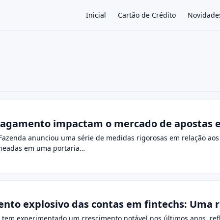
Inicial
Cartão de Crédito
Novidade
×
 pagamento impactam o mercado de apostas e
 Fazenda anunciou uma série de medidas rigorosas em relação a
lineadas em uma portaria…
nto explosivo das contas em fintechs: Uma re
il tem experimentado um crescimento notável nos últimos anos, r