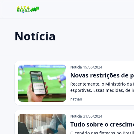
Notícia
Buscar no site
Buscar por:
Notícia
Pressione Enter para buscar ou ESC para fechar.
Notícia
19/06/2024
Novas restrições de
Recentemente, o Ministério da
esportivas. Essas medidas, de
nathan
Notícia
31/05/2024
Tudo sobre o crescime
O cenário das fintechs no Bras