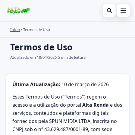
Abrir busca
Início
/
Termos de Uso
Inicial
Buscar no site
Cartão de Crédito
Termos de Uso
×
Buscar por:
Novidades
Atualizado em 18/04/2026
5 min de leitura
Pressione Enter para buscar ou ESC para fechar.
Empréstimo
Legal
Última Atualização:
10 de março de 2026
Estes Termos de Uso ("Termos") regem o
acesso e a utilização do portal
Alta Renda
e dos
serviços, conteúdos e plataformas digitais
fornecidos pela SPUN MIDIA LTDA, inscrita no
CNPJ sob o nº 43.629.487/0001-89, com sede