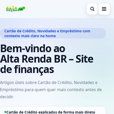
Abrir busca
Inicial
Cartão de Crédito, Novidades e Empréstimo com
contexto mais claro na home
Buscar no site
Cartão de Crédito
×
Bem-vindo ao
Buscar por:
Novidades
Alta Renda BR – Site
Pressione Enter para buscar ou ESC para fechar.
Empréstimo
de finanças
Legal
Artigos úteis sobre Cartão de Crédito, Novidades e
Empréstimo para quem quer mais contexto antes de
decidir.
Cartão de Crédito explicados de forma mais direta