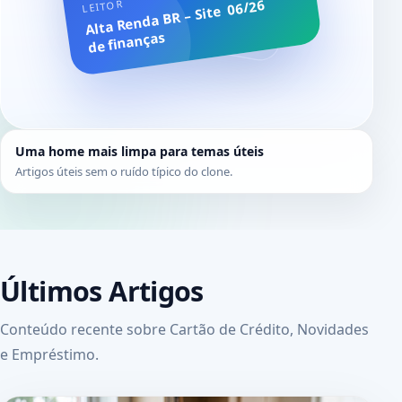
06/26
LEITOR
Alta Renda BR – Site
de finanças
Uma home mais limpa para temas úteis
Artigos úteis sem o ruído típico do clone.
Últimos Artigos
Conteúdo recente sobre Cartão de Crédito, Novidades
e Empréstimo.