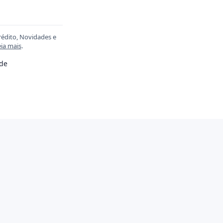
rédito, Novidades e
ia mais
.
ade