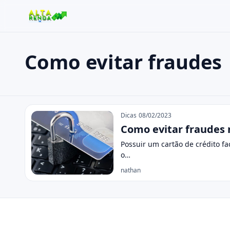
Como evitar fraudes
Buscar no site
Buscar por:
Como evitar fraudes
Pressione Enter para buscar ou ESC para fechar.
Dicas
08/02/2023
Como evitar fraudes 
Possuir um cartão de crédito fa
o…
nathan