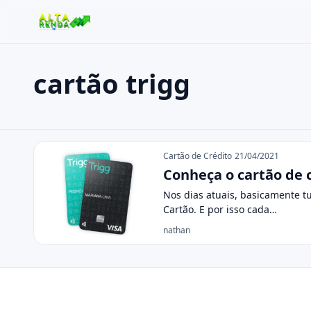
cartão trigg
Buscar no site
Buscar por:
cartão trigg
Pressione Enter para buscar ou ESC para fechar.
Cartão de Crédito
21/04/2021
Conheça o cartão de c
Nos dias atuais, basicamente t
Cartão. E por isso cada…
nathan