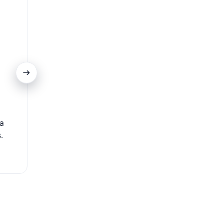
Controle total pelo aplicativo
ia
O gerenciamento do cartão pode ser feito diretamen
.
PicPay, facilitando consultas, pagamentos e acompa
gastos.