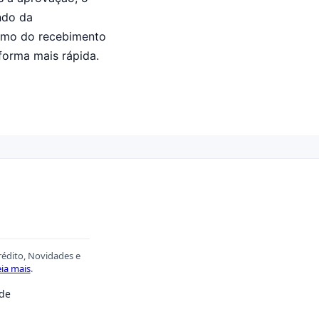
ndo da
esmo do recebimento
 forma mais rápida.
rédito, Novidades e
ia mais
.
ade