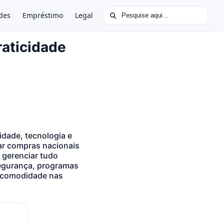
Buscar por:
des
Empréstimo
Legal
raticidade
idade, tecnologia e
zar compras nacionais
 gerenciar tudo
segurança, programas
s comodidade nas