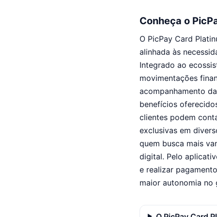
Conheça o PicPa
O PicPay Card Platin
alinhada às necessid
Integrado ao ecossis
movimentações financ
acompanhamento das t
benefícios oferecido
clientes podem conta
exclusivas em divers
quem busca mais van
digital. Pelo aplicat
e realizar pagamento
maior autonomia no 
O PicPay Card P