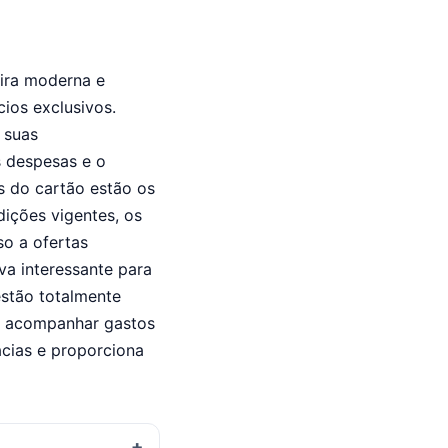
eira moderna e
ios exclusivos.
 suas
s despesas e o
s do cartão estão os
ições vigentes, os
so a ofertas
va interessante para
stão totalmente
es, acompanhar gastos
acias e proporciona