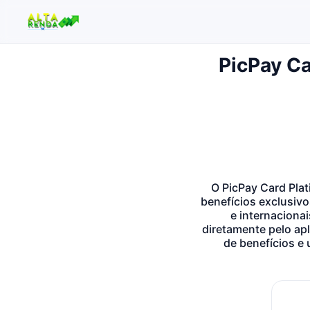
PicPay Ca
Buscar no site
Buscar por:
Pressione Enter para buscar ou ESC para fechar.
O PicPay Card Plat
benefícios exclusivo
e internaciona
diretamente pelo ap
de benefícios e