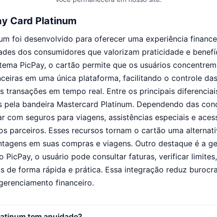
y Card Platinum
um foi desenvolvido para oferecer uma experiência financ
ades dos consumidores que valorizam praticidade e benefíc
tema PicPay, o cartão permite que os usuários concentrem
eiras em uma única plataforma, facilitando o controle da
ransações em tempo real. Entre os principais diferenciai
s pela bandeira Mastercard Platinum. Dependendo das cond
r com seguros para viagens, assistências especiais e aces
os parceiros. Esses recursos tornam o cartão uma alternati
tagens em suas compras e viagens. Outro destaque é a ge
ivo PicPay, o usuário pode consultar faturas, verificar limit
s de forma rápida e prática. Essa integração reduz burocr
gerenciamento financeiro.
latinum tem anuidade?