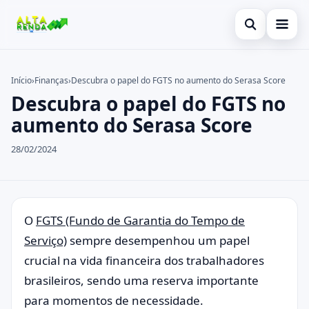
Abrir busca
Inicial
Início
›
Finanças
›
Descubra o papel do FGTS no aumento do Serasa Score
Descubra o papel do FGTS no
Buscar no site
Cartão de Crédito
×
aumento do Serasa Score
Buscar por:
Novidades
28/02/2024
Pressione Enter para buscar ou ESC para fechar.
Empréstimo
Legal
O
FGTS (Fundo de Garantia do Tempo de
Serviço)
sempre desempenhou um papel
crucial na vida financeira dos trabalhadores
brasileiros, sendo uma reserva importante
para momentos de necessidade.