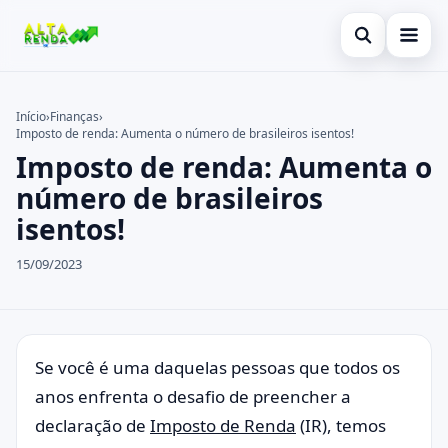
Abrir busca
Inicial
Início
›
Finanças
›
Imposto de renda: Aumenta o número de brasileiros isentos!
Buscar no site
Cartão de Crédito
×
Imposto de renda: Aumenta o
Buscar por:
Novidades
número de brasileiros
isentos!
Pressione Enter para buscar ou ESC para fechar.
Empréstimo
15/09/2023
Legal
Se você é uma daquelas pessoas que todos os
anos enfrenta o desafio de preencher a
declaração de
Imposto de Renda
(IR), temos