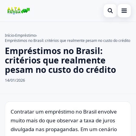
Abrir busca
Inicial
Início
›
Empréstimo
›
Empréstimos no Brasil: critérios que realmente pesam no custo do crédito
Buscar no site
Cartão de Crédito
×
Empréstimos no Brasil:
Buscar por:
Novidades
critérios que realmente
pesam no custo do crédito
Pressione Enter para buscar ou ESC para fechar.
Empréstimo
14/01/2026
Legal
Contratar um empréstimo no Brasil envolve
muito mais do que observar a taxa de juros
divulgada nas propagandas. Em um cenário