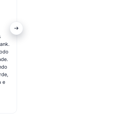
Pagamento Automático
s
As parcelas do seu empréstimo são debitadas autom
ank.
da sua conta PagBank, garantindo praticidade e evita
todo
risco de atrasos ou esquecimentos no pagamento. E
ade.
automatizado oferece maior comodidade, pois você 
ndo
se preocupar em realizar o pagamento manualmente
rde,
Além disso, o débito automático ajuda a manter sua
a e
organizadas, preservando seu histórico de créd
proporcionando tranquilidade ao cumprir seus com
financeiros de forma simples e segura.