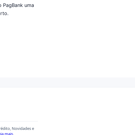
mo PagBank uma
rto.
rédito, Novidades e
ia mais
.