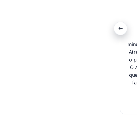
min
Atr
o p
O 
que
fa