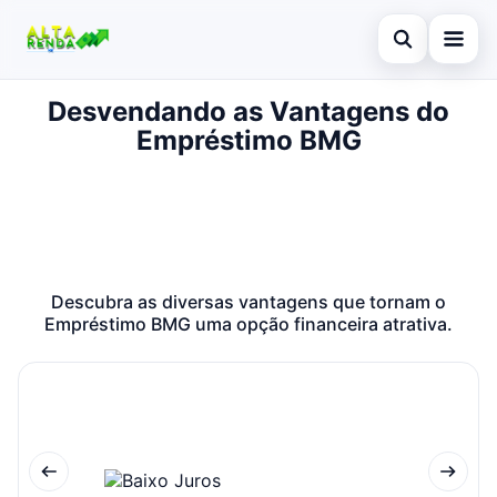
Abrir busca
Desvendando as Vantagens do
Inicial
Empréstimo BMG
Buscar no site
Cartão de Crédito
×
Buscar por:
Novidades
Pressione Enter para buscar ou ESC para fechar.
Empréstimo
Descubra as diversas vantagens que tornam o
Legal
Empréstimo BMG uma opção financeira atrativa.