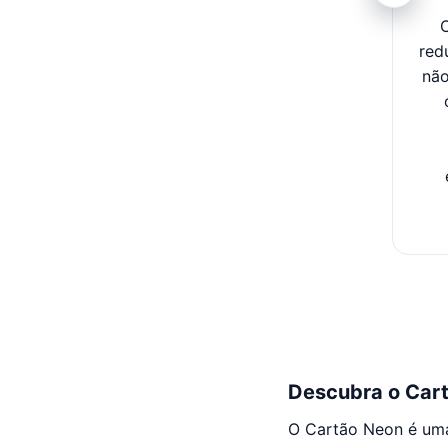
O
red
não
Descubra o Car
O Cartão Neon é um