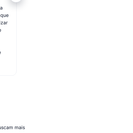
ca
Com o aplicativo Neon, você pode acompanhar t
 que
movimentações do seu cartão em tempo real, direta
izar
celular. É possível verificar compras, acompanhar 
e
disponível, acessar faturas e organizar melhor seus
forma prática e rápida. O app também permite realiz
importantes, oferecendo mais autonomia e transpa
e
gerenciamento financeiro cotidiano.
uscam mais