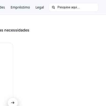
Buscar por:
des
Empréstimo
Legal
as necessidades
Controle Total pelo App