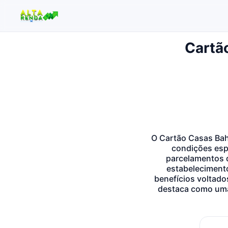
Cartã
Buscar no site
Buscar por:
Pressione Enter para buscar ou ESC para fechar.
O Cartão Casas Bah
condições espe
parcelamentos d
estabelecimento
benefícios voltados
destaca como uma 