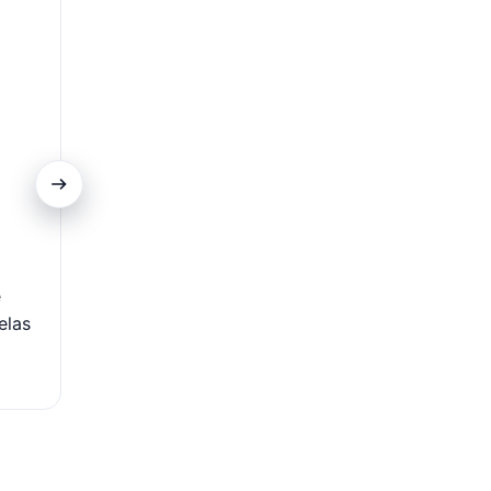
Promoções Exclusivas
e
Portadores do cartão têm acesso a ofertas difere
elas
descontos especiais em produtos selecionados nas C