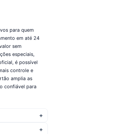
sivos para quem
lamento em até 24
 valor sem
ões especiais,
icial, é possível
mais controle e
artão amplia as
o confiável para