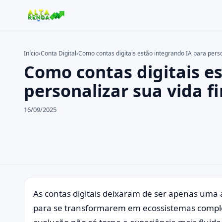
Início
›
Conta Digital
›
Como contas digitais estão integrando IA para perso
Como contas digitais e
Buscar no site
Buscar por:
personalizar sua vida f
Pressione Enter para buscar ou ESC para fechar.
16/09/2025
As contas digitais deixaram de ser apenas uma a
para se transformarem em ecossistemas completos