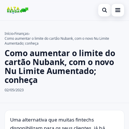
Abrir busca
Inicial
Início
›
Finanças
›
Como aumentar o limite do cartão Nubank, com o novo Nu Limite
Buscar no site
Cartão de Crédito
×
Aumentado; conheça
Como aumentar o limite do
Buscar por:
Novidades
cartão Nubank, com o novo
Pressione Enter para buscar ou ESC para fechar.
Empréstimo
Nu Limite Aumentado;
conheça
Legal
02/05/2023
Uma alternativa que muitas fintechs
disponibilizam para os seus clientes, já há