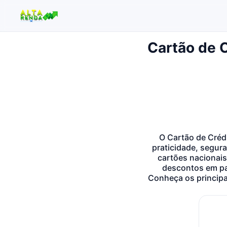
Cartão de C
Buscar no site
Buscar por:
Pressione Enter para buscar ou ESC para fechar.
O Cartão de Créd
praticidade, segura
cartões nacionais
descontos em par
Conheça os principai