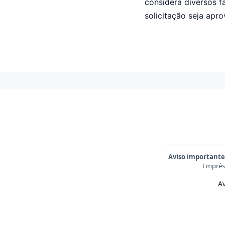
considera diversos f
solicitação seja apr
Aviso importante
Emprést
Av