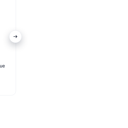
Descontos em Parceiros
ue
Tenha acesso a promoções especiais em cinemas, res
lojas online e estabelecimentos parceiros do I