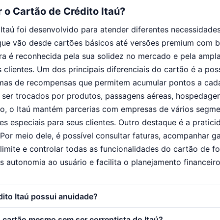
 o Cartão de Crédito Itaú?
Itaú foi desenvolvido para atender diferentes necessidad
ue vão desde cartões básicos até versões premium com be
eira é reconhecida pela sua solidez no mercado e pela ampl
 clientes. Um dos principais diferenciais do cartão é a pos
amas de recompensas que permitem acumular pontos a cada
ser trocados por produtos, passagens aéreas, hospedagen
so, o Itaú mantém parcerias com empresas de vários segme
s especiais para seus clientes. Outro destaque é a pratici
 Por meio dele, é possível consultar faturas, acompanhar g
 limite e controlar todas as funcionalidades do cartão de f
s autonomia ao usuário e facilita o planejamento financeiro
dito Itaú possui anuidade?
o cartão mesmo sem ser correntista do Itaú?