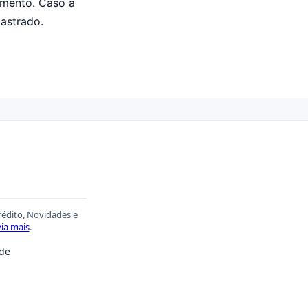
amento. Caso a
dastrado.
rédito, Novidades e
ia mais
.
ade