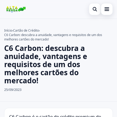
Abrir busca
Inicial
Início
›
Cartão de Crédito
›
C6 Carbon: descubra a anuidade, vantagens e requisitos de um dos
Buscar no site
Cartão de Crédito
×
melhores cartões do mercado!
C6 Carbon: descubra a
Buscar por:
Novidades
anuidade, vantagens e
Pressione Enter para buscar ou ESC para fechar.
Empréstimo
requisitos de um dos
melhores cartões do
Legal
mercado!
25/09/2023
C6 Carbon é o cartão de crédito premium do