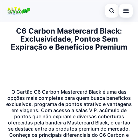
Abrir busca
C6 Carbon Mastercard Black:
Inicial
Exclusividade, Pontos Sem
Buscar no site
Cartão de Crédito
Expiração e Benefícios Premium
×
Buscar por:
Novidades
Pressione Enter para buscar ou ESC para fechar.
Empréstimo
Legal
O Cartão C6 Carbon Mastercard Black é uma das
opções mais completas para quem busca benefícios
exclusivos, programa de pontos atrativo e vantagens
em viagens. Com acesso a salas VIP, acúmulo de
pontos que não expiram e diversas coberturas
oferecidas pela bandeira Mastercard Black, o cartão
se destaca entre os produtos premium do mercado.
Conheça os principais diferenciais do C6 Carbon e