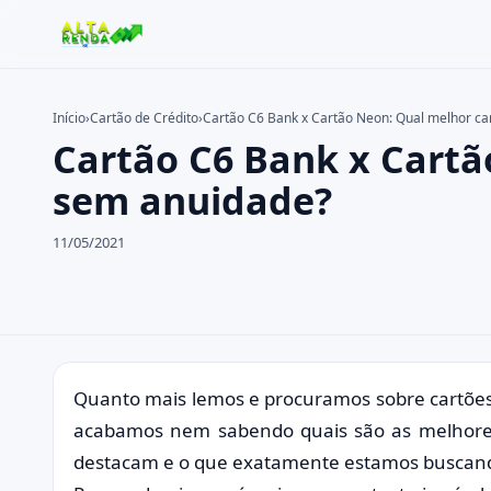
Início
›
Cartão de Crédito
›
Cartão C6 Bank x Cartão Neon: Qual melhor c
Cartão C6 Bank x Cartã
Buscar no site
Buscar por:
sem anuidade?
Pressione Enter para buscar ou ESC para fechar.
11/05/2021
Quanto mais lemos e procuramos sobre cartões
acabamos nem sabendo quais são as melhores
destacam e o que exatamente estamos buscan