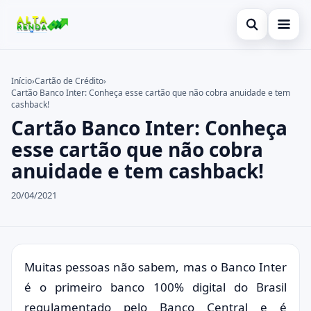
Abrir busca
Inicial
Início
›
Cartão de Crédito
›
Cartão Banco Inter: Conheça esse cartão que não cobra anuidade e tem
Buscar no site
Cartão de Crédito
×
cashback!
Cartão Banco Inter: Conheça
Buscar por:
Novidades
esse cartão que não cobra
Pressione Enter para buscar ou ESC para fechar.
Empréstimo
anuidade e tem cashback!
Legal
20/04/2021
Muitas pessoas não sabem, mas o Banco Inter
é o primeiro banco 100% digital do Brasil
regulamentado pelo Banco Central e é