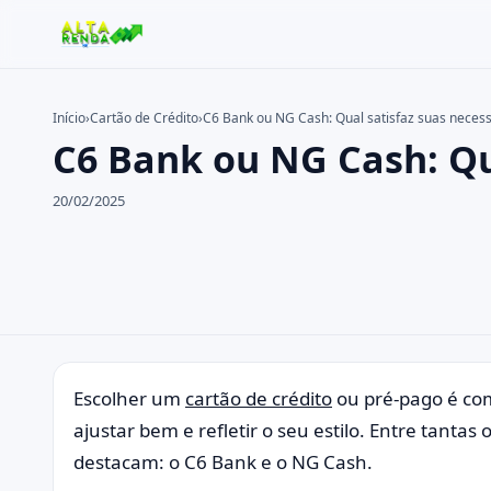
Início
›
Cartão de Crédito
›
C6 Bank ou NG Cash: Qual satisfaz suas neces
C6 Bank ou NG Cash: Qu
Buscar no site
Buscar por:
20/02/2025
Pressione Enter para buscar ou ESC para fechar.
Escolher um
cartão de crédito
ou pré-pago é com
ajustar bem e refletir o seu estilo. Entre tanta
destacam: o C6 Bank e o NG Cash.