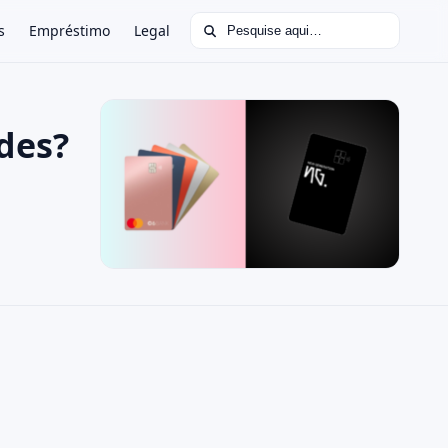
Buscar por:
s
Empréstimo
Legal
des?