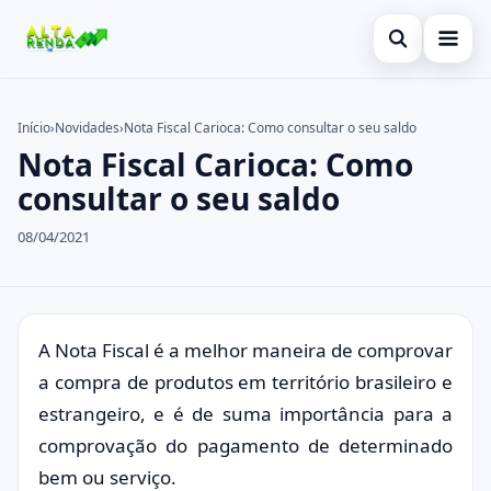
Abrir busca
Inicial
Início
›
Novidades
›
Nota Fiscal Carioca: Como consultar o seu saldo
Nota Fiscal Carioca: Como
Buscar no site
Cartão de Crédito
×
consultar o seu saldo
Buscar por:
Novidades
08/04/2021
Pressione Enter para buscar ou ESC para fechar.
Empréstimo
Legal
A Nota Fiscal é a melhor maneira de comprovar
a compra de produtos em território brasileiro e
estrangeiro, e é de suma importância para a
comprovação do pagamento de determinado
bem ou serviço.